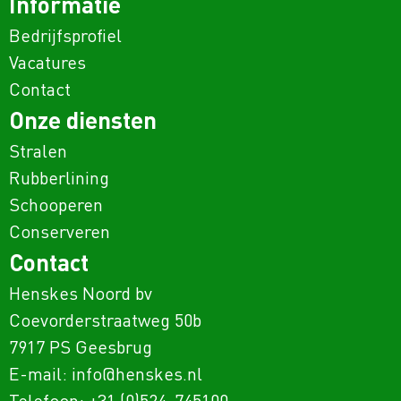
Informatie
Bedrijfsprofiel
Vacatures
Contact
Onze diensten
Stralen
Rubberlining
Schooperen
Conserveren
Contact
Henskes Noord bv
Coevorderstraatweg 50b
7917 PS Geesbrug
E-mail:
info@henskes.nl
Telefoon:
+31 (0)524-745100