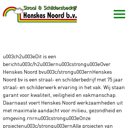
Ga naar de inhoud
u003ch2u003eDit is een
berichtu003c/h2u003ernu003cstrongu003eOver
Henskes Noord bvu003c/strongu003ernHenskes
Noord bv is een straal- en schilderbedrijf met 75 jaar
straal- en schilderwerk ervaring in het vak. Wij staan
garant voor kwaliteit, veiligheid en vakmanschap.
Daarnaast voert Henskes Noord werkzaamheden uit
met maximale aandacht voor milieu, gezondheid en
omgeving.rnrnu003cstrongu003eOnze
projectenu003c/strongu003ernAlle projecten van